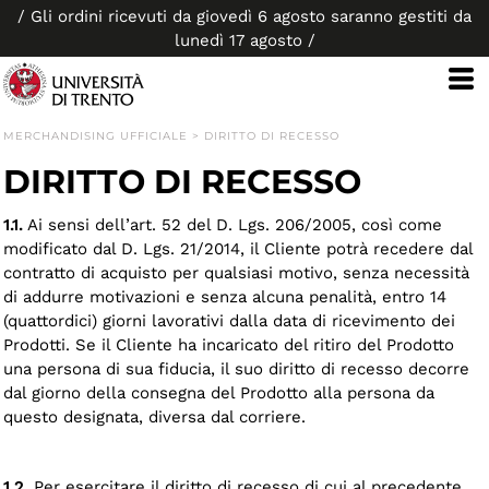
/ Gli ordini ricevuti da giovedì 6 agosto saranno gestiti da
lunedì 17 agosto /
MERCHANDISING UFFICIALE
>
DIRITTO DI RECESSO
DIRITTO DI RECESSO
1.1.
Ai sensi dell’art. 52 del D. Lgs. 206/2005, così come
modificato dal D. Lgs. 21/2014, il Cliente potrà recedere dal
contratto di acquisto per qualsiasi motivo, senza necessità
di addurre motivazioni e senza alcuna penalità, entro 14
(quattordici) giorni lavorativi dalla data di ricevimento dei
Prodotti. Se il Cliente ha incaricato del ritiro del Prodotto
una persona di sua fiducia, il suo diritto di recesso decorre
dal giorno della consegna del Prodotto alla persona da
questo designata, diversa dal corriere.
1.2.
Per esercitare il diritto di recesso di cui al precedente