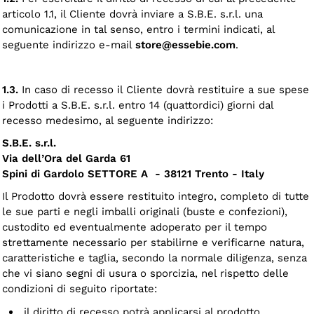
articolo 1.1, il Cliente dovrà inviare a S.B.E. s.r.l. una
comunicazione in tal senso, entro i termini indicati, al
seguente indirizzo e-mail
store@essebie.com
.
1.3.
In caso di recesso il Cliente dovrà restituire a sue spese
i Prodotti a S.B.E. s.r.l. entro 14 (quattordici) giorni dal
recesso medesimo, al seguente indirizzo:
S.B.E. s.r.l.
Via dell’Ora del Garda 61
Spini di Gardolo SETTORE A - 38121 Trento - Italy
Il Prodotto dovrà essere restituito integro, completo di tutte
le sue parti e negli imballi originali (buste e confezioni),
custodito ed eventualmente adoperato per il tempo
strettamente necessario per stabilirne e verificarne natura,
caratteristiche e taglia, secondo la normale diligenza, senza
che vi siano segni di usura o sporcizia, nel rispetto delle
condizioni di seguito riportate:
il diritto di recesso potrà applicarsi al prodotto