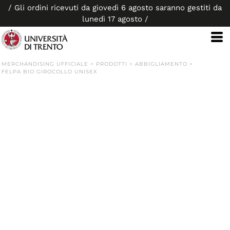
/ Gli ordini ricevuti da giovedì 6 agosto saranno gestiti da
lunedì 17 agosto /
MERCHANDISING UFFICIALE
>
PRODOTTI
>
ABBIGLIAMENTO
>
FELPA BIO GIROCOLLO UNISEX