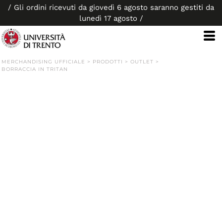
/ Gli ordini ricevuti da giovedì 6 agosto saranno gestiti da
lunedì 17 agosto /
MERCHANDISING UFFICIALE
>
PRODOTTI
>
OUTLET
>
BORRACCIA IN TRITAN