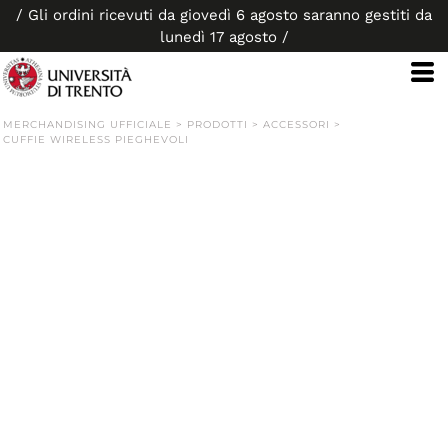
/ Gli ordini ricevuti da giovedì 6 agosto saranno gestiti da
lunedì 17 agosto /
MERCHANDISING UFFICIALE
>
PRODOTTI
>
ACCESSORI
>
CUFFIE WIRELESS PIEGHEVOLI