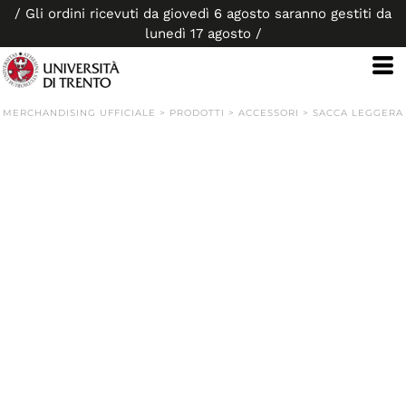
/ Gli ordini ricevuti da giovedì 6 agosto saranno gestiti da
lunedì 17 agosto /
MERCHANDISING UFFICIALE
>
PRODOTTI
>
ACCESSORI
>
SACCA LEGGERA